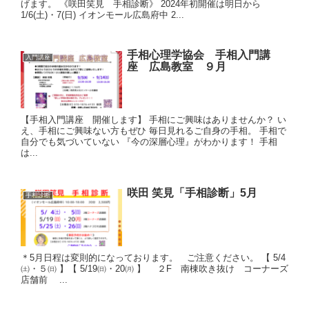
げます。 《咲田笑見 手相診断》 2024年初開催は明日から
1/6(土)・7(日) イオンモール広島府中 2...
手相心理学協会 手相入門講
入門講座
座 広島教室 ９月
【手相入門講座 開催します】 手相にご興味はありませんか？ い
え、手相にご興味ない方もぜひ 毎日見れるご自身の手相。 手相で
自分でも気づいていない 『今の深層心理』がわかります！ 手相
は...
咲田 笑見「手相診断」5月
手相診断
＊5月日程は変則的になっております。 ご注意ください。 【 5/4
㈯・５㈰ 】【 5/19㈰・20㈪ 】 ２F 南棟吹き抜け コーナーズ
店舗前 ...