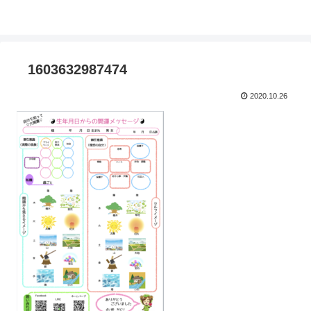
1603632987474
2020.10.26