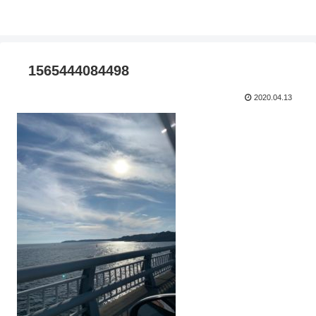
1565444084498
2020.04.13