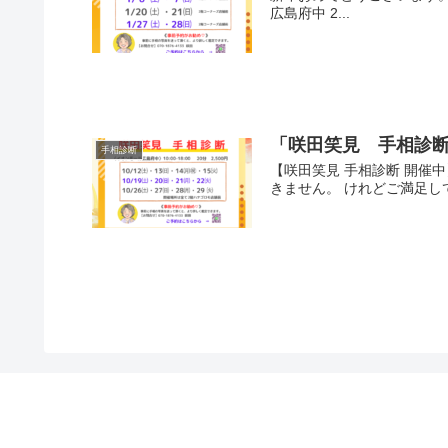
広島府中 2...
「咲田笑見 手相診断
手相診断
【咲田笑見 手相診断 開催
きません。 けれどご満足し