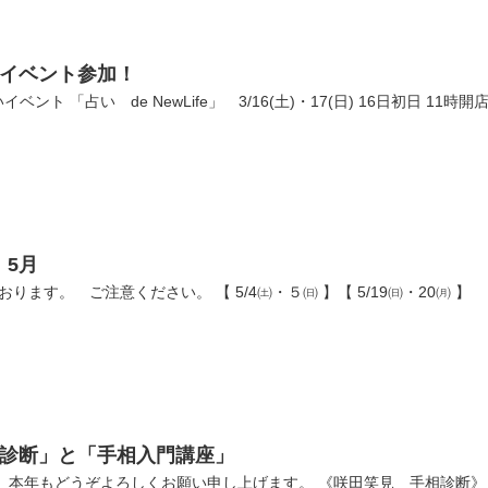
fe」イベント参加！
ト 「占い de NewLife」 3/16(土)・17(日) 16日初日 11
」5月
ります。 ご注意ください。 【 5/4㈯・５㈰ 】【 5/19㈰・20㈪ 
相診断」と「手相入門講座」
本年もどうぞよろしくお願い申し上げます。 《咲田笑見 手相診断》 2024