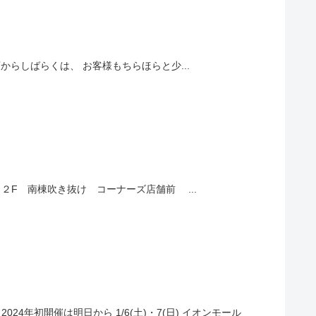
時開店からしばらくは、 お客様もちらほらと少...
】 ２F 南棟吹き抜け コーナーズ店舗前 ...
年初開催は明日から 1/6(土)・7(日) イオンモール