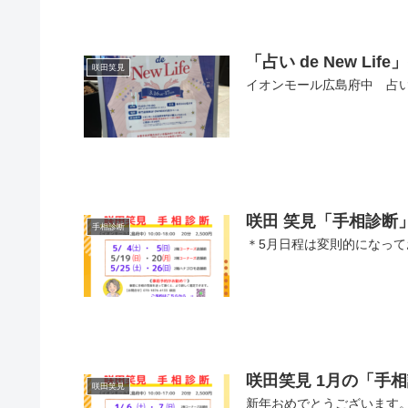
「占い de New Li
咲田笑見
イオンモール広島府中 占いイベン
咲田 笑見「手相診断
手相診断
＊5月日程は変則的になってお
咲田笑見 1月の「手
咲田笑見
新年おめでとうございます。 