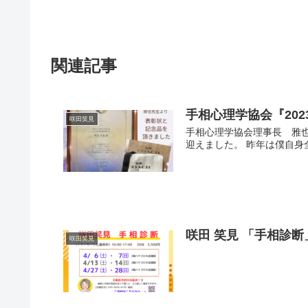
関連記事
手相心理学協会『20
咲田笑見
手相心理学協会理事長 雅也先
迎えました。 昨年は僕自身全
咲田 笑見 「手相診断
咲田笑見