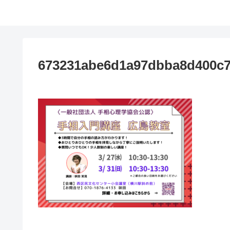
673231abe6d1a97dbba8d400c