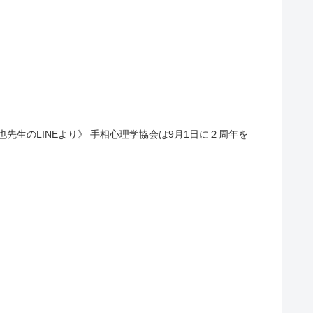
也先生のLINEより》 手相心理学協会は9月1日に２周年を