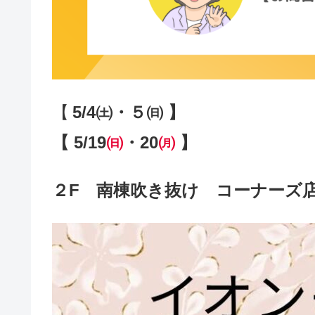
【
5/4㈯・５㈰ 】
【 5/19
㈰
・20
㈪
】
２F 南棟吹き抜け コーナー