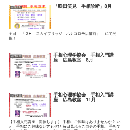
「咲田笑見 手相診断」8月
手相診断
全日 「２F スカイブリッジ ハナゴロモ店舗前」 にて開
催！
手相心理学協会 手相入門講
入門講座
座 広島教室 8月
手相心理学協会 手相入門講
入門講座
座 広島教室 11月
【手相入門講座 開催します】 手相にご興味はありませんか？ い
え、手相にご興味ない方もぜひ 毎日見れるご自身の手相。 手相で