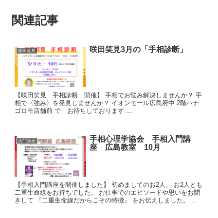
関連記事
咲田笑見3月の「手相診断」
咲田笑見
【咲田笑見 手相診断 開催】 手相でお悩み解決しませんか？ 手
相で〈強み〉を発見しませんか？ イオンモール広島府中 2階ハナ
ゴロモ店舗前 で お待ちしております ...
手相心理学協会 手相入門講
入門講座
座 広島教室 10月
【手相入門講座を開催しました】 初めましてのお2人。 お2人とも
二重生命線をお持ちでした。 お仕事でのエピソードや思いをお聞
きして 『二重生命線だからこその特徴』 をお伝えしました。 ...