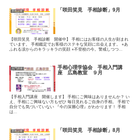
「咲田笑見 手相診断」9月
手相診断
【咲田笑見 手相診断 開催中】 手相にはお客様の人生が刻まれ
ています。 手相鑑定でお客様のステキな笑顔に出会えます。 ⭐︎あ
ふれる涙からのキラッキラの笑顔 ⭐︎不登校の今。警戒しつつ...
手相心理学協会 手相入門講
入門講座
座 広島教室 ９月
【手相入門講座 開催します】 手相にご興味はありませんか？ い
え、手相にご興味ない方もぜひ 毎日見れるご自身の手相。 手相で
自分でも気づいていない 『今の深層心理』がわかります！ 手相
は...
「咲田笑見 手相診断」8月
手相診断