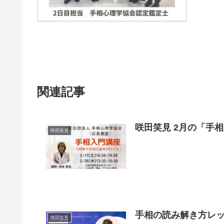
関連記事
咲田笑見 2月の「手
咲田笑見
手相の読み解き方レ
咲田笑見