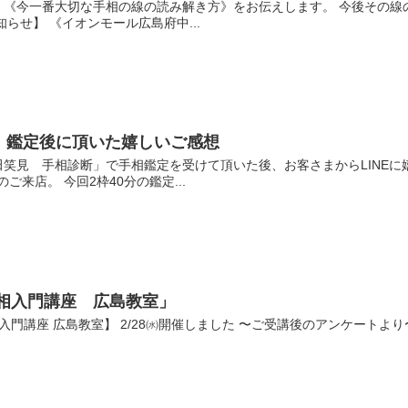
、《今一番大切な手相の線の読み解き方》をお伝えします。 今後その線
らせ】 《イオンモール広島府中...
」鑑定後に頂いた嬉しいご感想
笑見 手相診断」で手相鑑定を受けて頂いた後、お客さまからLINEに
ご来店。 今回2枠40分の鑑定...
相入門講座 広島教室」
相入門講座 広島教室】 2/28㈬開催しました 〜ご受講後のアンケートよ