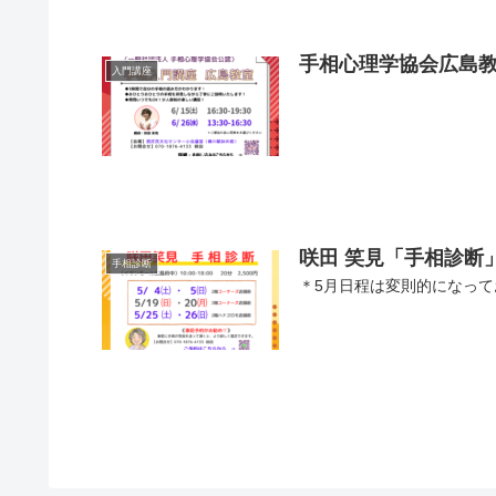
手相心理学協会広島教
入門講座
咲田 笑見「手相診断
手相診断
＊5月日程は変則的になってお