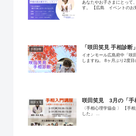
あなたやお子さまにとって
す。 【広島 イベントのお知
「咲田笑見 手相診断
手相診断
イオンモール広島府中「咲田
しますね。 8ヶ月ぶり2度目の
咲田笑見 3月の「手
咲田笑見
〈手相心理学協会 〉 【手
した」 ...