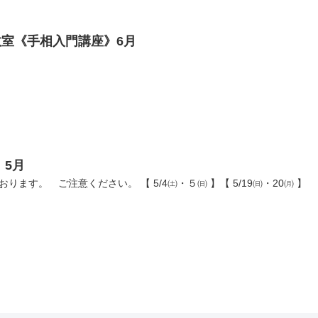
室《手相入門講座》6月
」5月
ります。 ご注意ください。 【 5/4㈯・５㈰ 】【 5/19㈰・20㈪ 