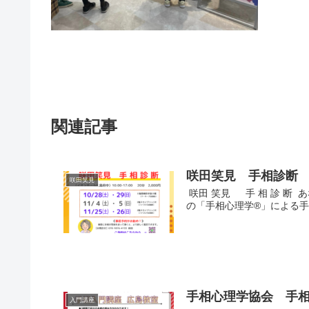
関連記事
咲田笑見 手相診断
咲田笑見
咲田 笑見 手 相 診 断 
の「手相心理学®」による手
手相心理学協会 手相
入門講座