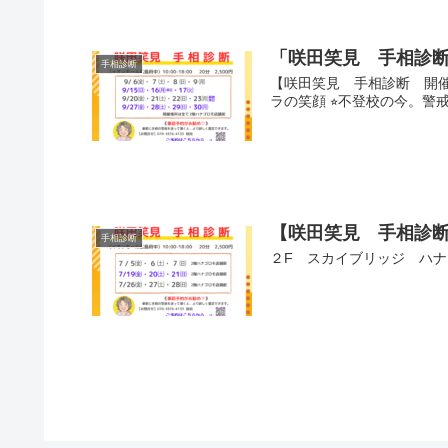
「咲田笑見 手相診断
手相診断
【咲田笑見 手相診断 開催
ラの笑顔 ⭐︎不登校の今。警戒
【咲田笑見 手相診断
手相診断
２F スカイブリッジ ハ