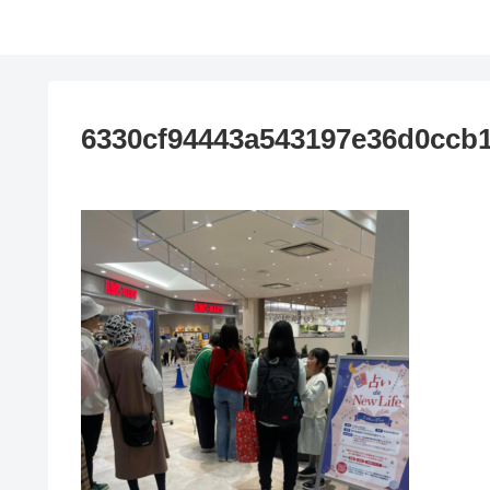
6330cf94443a543197e36d0ccb